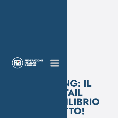
YIN&YANG: IL
COCKTAIL
DALL’EQUILIBRIO
PERFETTO!