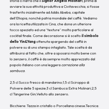
storia ci narra che il
Signor Angelo Molinari
, prima di
avviare la sua attività produttiva a Civitavecchia, si fosse
trasferito inizialmente ad Addis Abeba, capitale
dell’Etiopia, nonché patria mondiale del caffè. Vediamo
ora la ricetta:utilizzata in Cina, che dona un ulteriore
tocco speziato ed una “texture” molto particolare al
cocktail finale. Come decorazione si è scelto
il simbolo
dello Yin&Yang
ottenuta spargendo del caffè in
polvere su di uno stampo intagliato. Tale scelta è da
attribuirsi al fatto che, oltre a sposarsi molto bene con
lo zenzero, il caffè è da sempre molto apprezzato dal
popolo italiano con una leggera
correzione alla
sambuca
.
2,5 cl Succo fresco di mandarino;1,5 cl Sciroppo di
Polvere delle 5 spezie;3 cl Sambuca Extra Molinari;2,5
cl Tangerine Gin;Velluto allo zenzero.
Bicchiere: Tazza in cristallo o Porcellana cinese.Tecnica: