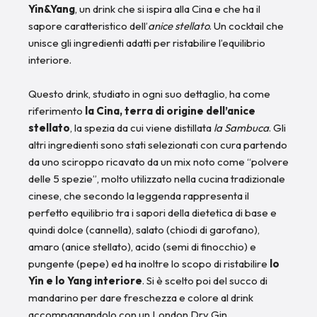
Yin&Yang
, un drink che si ispira alla Cina e che ha il
sapore caratteristico dell’
anice stellato
. Un cocktail che
unisce gli ingredienti adatti per ristabilire l’equilibrio
interiore.
Questo drink, studiato in ogni suo dettaglio, ha come
riferimento
la Cina, terra di origine dell’anice
stellato
, la spezia da cui viene distillata
la Sambuca
. Gli
altri ingredienti sono stati selezionati con cura partendo
da uno sciroppo ricavato da un mix noto come “polvere
delle 5 spezie”, molto utilizzato nella cucina tradizionale
cinese, che secondo la leggenda rappresenta il
perfetto equilibrio tra i sapori della dietetica di base e
quindi dolce (cannella), salato (chiodi di garofano),
amaro (anice stellato), acido (semi di finocchio) e
pungente (pepe) ed ha inoltre lo scopo di ristabilire
lo
Yin e lo Yang interiore
. Si è scelto poi del succo di
mandarino per dare freschezza e colore al drink
accompagnandolo con un London Dry Gin