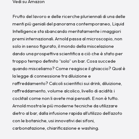
Vedi su Amazon
Frutto del lavoro e delle ricerche pluriennali di una delle
menti più geniali del panorama contemporaneo, Liquid
Intelligence sta sbancando meritatamente i maggiori
premi internazionali. Arnold passa al microscopio, non
solo in senso figurato, il mondo della miscelazione
dando una prospettiva scientifica a ciò che è stato per
troppo tempo definito “solo” un bar. Cosa succede
quando misceliamo? Come reagisce il ghiaccio? Qual è
la legge di connessione tra diluizione e
raffreddamento? Calcoli scientifici sui drink, diluizione,
raffreddamento, volume alcolico, livello di acidità: i
cocktail come non li avete mai pensati. E non è tutto.
Arnold mostra le più moderne tecniche da utilizzare
dietro al bar, dalla infusione rapida all’utilizzo dell’azoto
con le botaniche, usi innovativi dei sifoni,
carbonatazione, chiarificazione e washing.