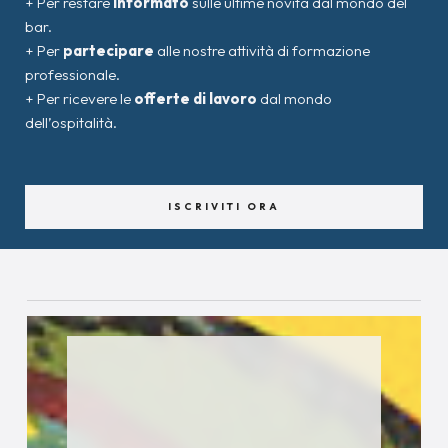
+ Per restare
informato
sulle ultime novità dal mondo del
bar.
+ Per
partecipare
alle nostre attività di formazione
professionale.
+ Per ricevere le
offerte di lavoro
dal mondo
dell’ospitalità.
ISCRIVITI ORA