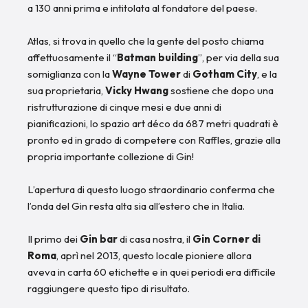
a 130 anni prima e intitolata al fondatore del paese.
Atlas, si trova in quello che la gente del posto chiama
affettuosamente il “
Batman building
”, per via della sua
somiglianza con la
Wayne Tower
di
Gotham City
, e la
sua proprietaria,
Vicky Hwang
sostiene che dopo una
ristrutturazione di cinque mesi e due anni di
pianificazioni, lo spazio art déco da 687 metri quadrati è
pronto ed in grado di competere con Raffles, grazie alla
propria importante collezione di Gin!
L’apertura di questo luogo straordinario conferma che
l’onda del Gin resta alta sia all’estero che in Italia.
Il primo dei
Gin bar
di casa nostra, il
Gin Corner di
Roma
, aprì nel 2013, questo locale pioniere allora
aveva in carta 60 etichette e in quei periodi era difficile
raggiungere questo tipo di risultato.