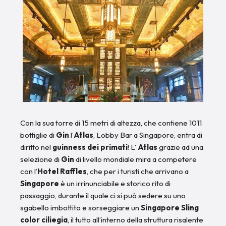
Con la sua torre di 15 metri di altezza, che contiene 1011
bottiglie di
Gin
l’
Atlas
, Lobby Bar a Singapore, entra di
diritto nel
guinness dei primati
! L’
Atlas
grazie ad una
selezione di
Gin
di livello mondiale mira a competere
con l’
Hotel Raffles
,
che per i turisti che arrivano a
Singapore
è un irrinunciabile e storico rito di
passaggio, durante il quale ci si può sedere su uno
sgabello imbottito e sorseggiare un
Singapore Sling
color ciliegia
, il tutto all’interno della struttura risalente