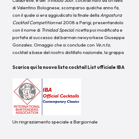
Calabrese
, e del
Trinidad Sour
, cocktail nato da un’idea
di Valentino Bolognese, scomparso qualche anno fa,
con il quale si era aggiudicato la finale della
Angostura
Cocktail Competition
nel 2008 a Parigi, presentandolo
con il nome di
Trinidad Special
, ricetta poi modificata e
portata al successo dal barman newyorkese Giuseppe
Gonzales. Omaggio che si conclude con
Ve.n.to
,
cocktail a base del nostro distillato nazionale, la grappa
Scarica qui la nuova lista
cocktail List ufficiale IBA
Un ringraziamento speciale a
Bargiornale