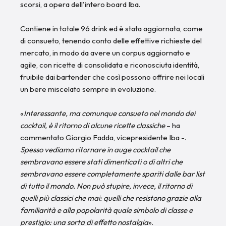
scorsi, a opera dell'intero board Iba.
Contiene in totale 96 drink ed è stata aggiornata, come
di consueto, tenendo conto delle effettive richieste del
mercato, in modo da avere un corpus aggiornato e
agile, con ricette di consolidata e riconosciuta identità,
fruibile dai bartender che così possono offrire nei locali
un bere miscelato sempre in evoluzione.
«
Interessante, ma comunque consueto nel mondo dei
cocktail, è il ritorno di alcune ricette classiche
– ha
commentato
Giorgio Fadda
, vicepresidente Iba -.
Spesso vediamo ritornare in auge cocktail che
sembravano essere stati dimenticati o di altri che
sembravano essere completamente spariti dalle bar list
di tutto il mondo. Non può stupire, invece, il ritorno di
quelli più classici che mai: quelli che resistono grazie alla
familiarità e alla popolarità quale simbolo di classe e
prestigio: una sorta di effetto nostalgia
».