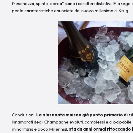
freschezza, spinta “aerea” siano i caratteri distintivi. E la rego
per le caratteristiche enunciate del nuovo millesimo di Krug.
Conclusioni.
La blasonata maison già punto primario di ri
innamorati degli Champagne evoluti, complessi e di palpabile
minoritaria e poco Millennial,
sta da anni ormai ritoccando