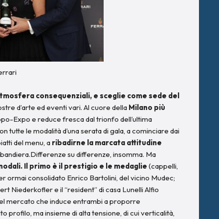
errari
e atmosfera consequenziali, e sceglie come sede del
stre d’arte ed eventi vari. Al cuore della
Milano più
 dopo-Expo e reduce fresca dal trionfo dell’ultima
 tutte le modalità d’una serata di gala, a cominciare dai
iatti del menu, a
ribadirne la marcata attitudine
 la bandiera.Differenze su differenze, insomma. Ma
dali. Il primo è il prestigio e le medaglie
(cappelli,
ner ormai consolidato Enrico Bartolini, del vicino Mudec;
rt Niederkofler e il “resident” di casa Lunelli Alfio
el mercato che induce entrambi a proporre
o profilo, ma insieme di alta tensione, di cui verticalità,