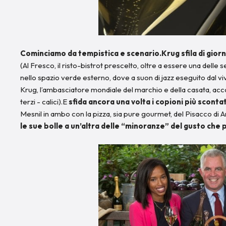
Cominciamo da tempistica e scenario.Krug sfila di giorno
(Al Fresco, il risto-bistrot prescelto, oltre a essere una delle se
nello spazio verde esterno, dove a suon di jazz eseguito dal vi
Krug, l’ambasciatore mondiale del marchio e della casata, accog
terzi - calici).E
sfida ancora una volta i copioni più sconta
Mesnil in ambo con la pizza, sia pure gourmet, del Pisacco di 
le sue bolle a un’altra delle “minoranze” del gusto ch