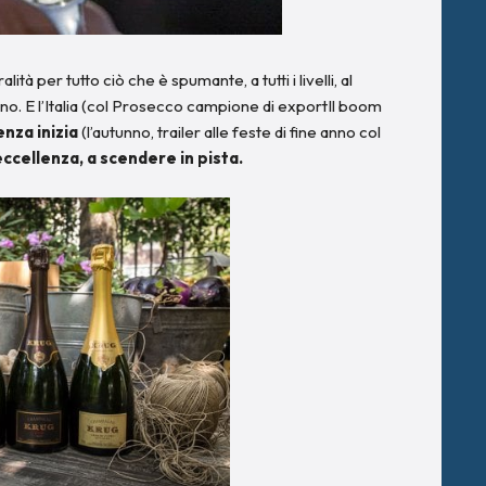
alità per tutto ciò che è spumante, a tutti i livelli, al
o. E l’Italia (col Prosecco campione di exportIl boom
enza inizia
(l’autunno, trailer alle feste di fine anno col
 eccellenza, a scendere in pista.