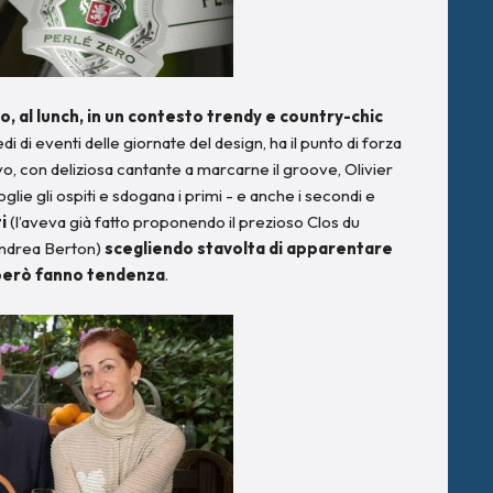
, al lunch, in un contesto trendy e country-chic
di di eventi delle giornate del design, ha il punto di forza
vo, con deliziosa cantante a marcarne il groove, Olivier
lie gli ospiti e sdogana i primi - e anche i secondi e
ti
(l’aveva già fatto proponendo il prezioso Clos du
Andrea Berton)
scegliendo stavolta di apparentare
e però fanno tendenza
.