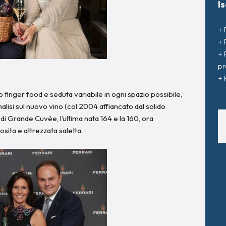
I
+ 
+ 
+ 
pr
+ 
to finger food e seduta variabile in ogni spazio possibile,
isi sul nuovo vino (col 2004 affiancato dal solido
i Grande Cuvée, l’ultima nata 164 e la 160, ora
sita e attrezzata saletta.