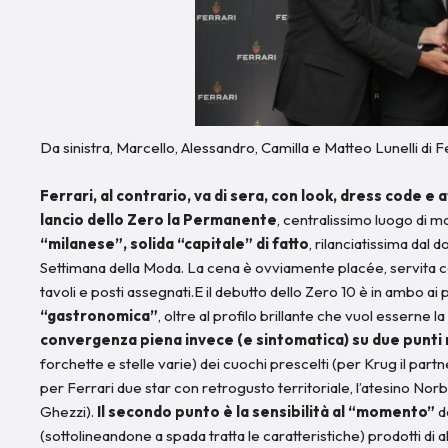
Da sinistra, Marcello, Alessandro, Camilla e Matteo Lunelli di F
Ferrari, al contrario, va di sera, con look, dress code 
lancio dello Zero la Permanente
, centralissimo luogo di mo
“milanese”, solida “capitale” di fatto
, rilanciatissima dal
Settimana della Moda. La cena è ovviamente placée, servita con
tavoli e posti assegnati.E il debutto dello Zero 10 è in ambo ai p
“gastronomica”
, oltre al profilo brillante che vuol esserne
convergenza piena invece (e sintomatica) su due punti no
forchette e stelle varie) dei cuochi prescelti (per Krug il part
per Ferrari due star con retrogusto territoriale, l’atesino Norbe
Ghezzi).
Il secondo punto è la sensibilità al “momento”
d
(sottolineandone a spada tratta le caratteristiche) prodotti di alt