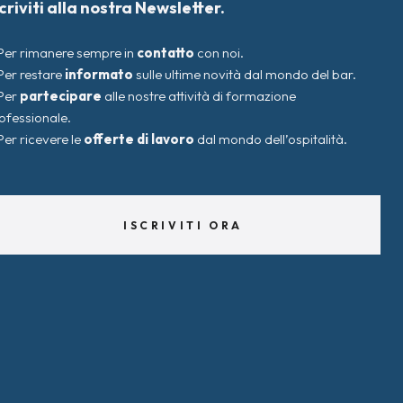
scriviti alla nostra Newsletter.
Per rimanere sempre in
contatto
con noi.
Per restare
informato
sulle ultime novità dal mondo del bar.
Per
partecipare
alle nostre attività di formazione
ofessionale.
Per ricevere le
offerte di lavoro
dal mondo dell’ospitalità.
ISCRIVITI ORA