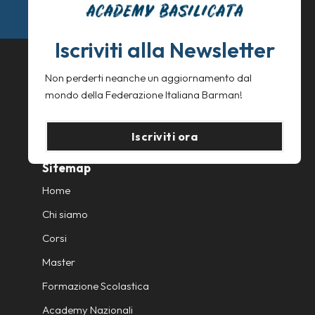
Tel: +39 327 7935603
Mail: info@fibbasilicata.it
Iscriviti alla Newsletter
Privacy Policy
Non perderti neanche un aggiornamento dal
Cookie Policy
mondo della Federazione Italiana Barman!
Iscriviti ora
Sitemap
Home
Chi siamo
Corsi
Master
Formazione Scolastica
Academy Nazionali