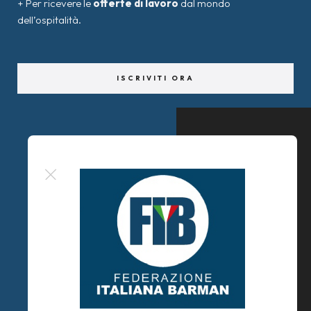
+ Per ricevere le
offerte di lavoro
dal mondo
dell’ospitalità.
ISCRIVITI ORA
© F.I.B Academy Basilicata ® 2024
U.B.B
Formazione Ente Terzo Settore
P.IVA 90029570778