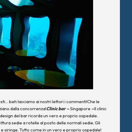
esti… beh lasciamo ai nostri lettori i commenti!Che le
ziano dalla concorrenza!
Clinic bar –
Singapore
–
Il clinic
l design del bar ricorda un vero e proprio ospedale.
ttura sedie a rotelle al posto delle normali sedie. Gli
ue e siringe. Tutto come in un vero e proprio ospedale!