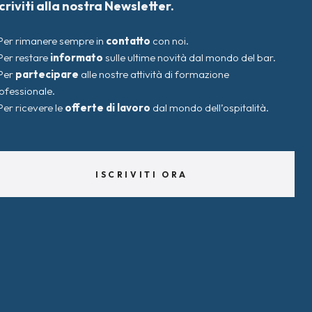
scriviti alla nostra Newsletter.
Per rimanere sempre in
contatto
con noi.
Per restare
informato
sulle ultime novità dal mondo del bar.
Per
partecipare
alle nostre attività di formazione
ofessionale.
Per ricevere le
offerte di lavoro
dal mondo dell’ospitalità.
ISCRIVITI ORA