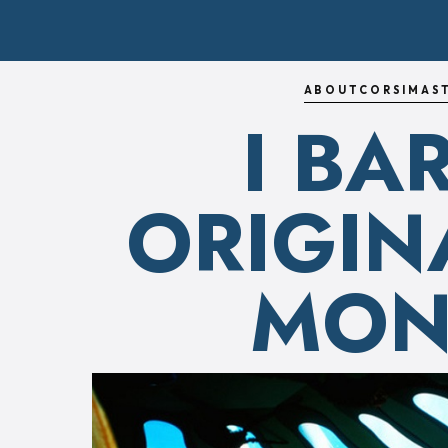
ABOUT
CORSI
MAS
I BA
ORIGIN
MON