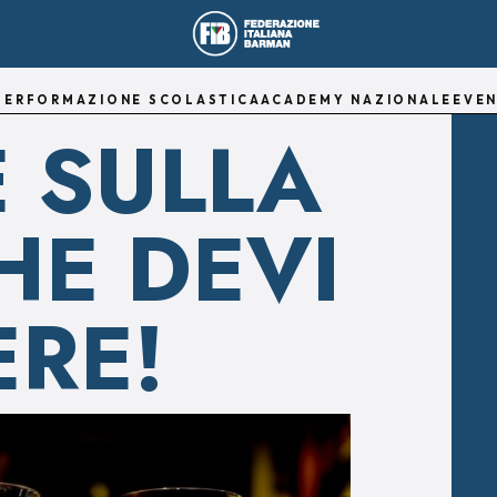
TER
FORMAZIONE SCOLASTICA
ACADEMY NAZIONALE
EVEN
E SULLA
HE DEVI
ERE!