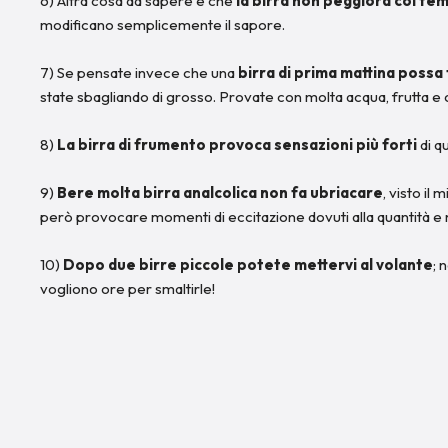
6) Altra cosa da sapere è che
la birra non peggiora col te
modificano semplicemente il sapore.
7) Se pensate invece che una
birra di prima mattina possa 
state sbagliando di grosso. Provate con molta acqua, frutta e c
8)
La birra di frumento provoca sensazioni più forti
di q
9)
Bere molta birra analcolica non fa ubriacare
, visto il
però provocare momenti di eccitazione dovuti alla quantità e no
10)
Dopo due birre piccole potete mettervi al volante
; 
vogliono ore per smaltirle!