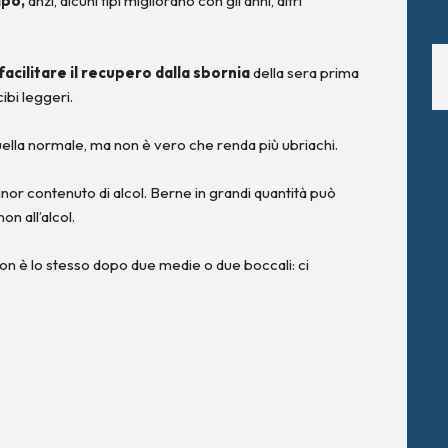
mpo,
anzi, alcuni tipi migliorano con gli anni, altri
facilitare il recupero dalla sbornia
della sera prima
ibi leggeri.
uella normale, ma non è vero che renda più ubriachi.
 minor contenuto di alcol. Berne in grandi quantità può
n all’alcol.
non è lo stesso dopo due medie o due boccali: ci