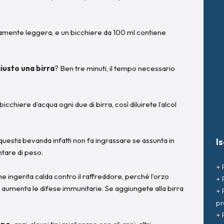
vamente leggera, e un bicchiere da 100 ml contiene
iusto una birra
? Ben tre minuti, il tempo necessario
bicchiere d’acqua ogni due di birra, così diluirete l’alcol
 questa bevanda infatti non fa ingrassare se assunta in
I
ntare di peso.
+ 
ne ingerita calda contro il raffreddore, perché l’orzo
+ 
e aumenta le difese immunitarie. Se aggiungete alla birra
+ 
pr
+ 