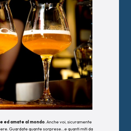
te ed amate al mondo
. Anche voi, sicuramente
ggere. Guardate quante sorprese…e quanti miti da