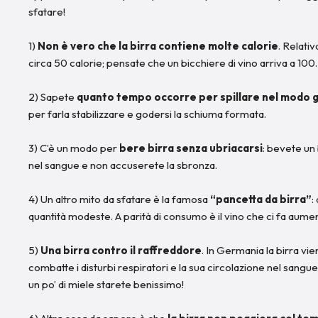
sfatare!
1)
Non è vero che la birra contiene molte calorie
. Relati
circa 50 calorie; pensate che un bicchiere di vino arriva a 100.
2) Sapete
quanto tempo occorre per spillare nel modo g
per farla stabilizzare e godersi la schiuma formata.
3) C’è un modo per
bere birra senza ubriacarsi
: bevete un 
nel sangue e non accuserete la sbronza.
4) Un altro mito da sfatare è la famosa
“pancetta da birra”
:
quantità modeste. A parità di consumo è il vino che ci fa aume
5)
Una birra contro il raffreddore
. In Germania la birra vie
combatte i disturbi respiratori e la sua circolazione nel sangu
un po’ di miele starete benissimo!