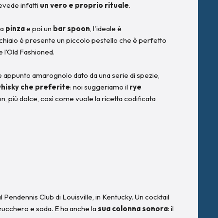
revede infatti
un vero e proprio rituale
.
na
pinza
e poi un
bar spoon
, l'ideale è
cchiaio è presente un piccolo pestello che è perfetto
e l’Old Fashioned.
e appunto amarognolo dato da una serie di spezie,
hisky che preferite
: noi suggeriamo il
rye
, più dolce, così come vuole la ricetta codificata
l Pendennis Club di Louisville, in Kentucky. Un cocktail
zucchero e soda. E ha anche la
sua colonna sonora
: il