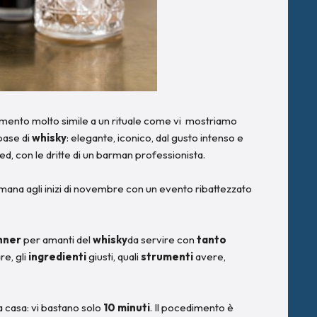
imento molto simile a un rituale come vi mostriamo
base di
whisky
: elegante, iconico, dal gusto intenso e
ed, con le dritte di un barman professionista.
timana agli inizi di novembre con un evento ribattezzato
inner
per amanti del
whisky
da servire con
tanto
re, gli
ingredienti
giusti, quali
strumenti
avere,
a casa: vi bastano solo
10 minuti
. Il pocedimento è