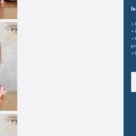
I
+ 
+ 
+ 
pr
+ 