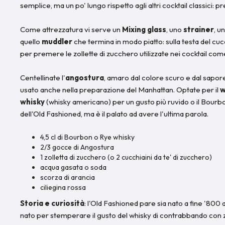
semplice, ma un po' lungo rispetto agli altri cocktail classici: p
Come attrezzatura vi serve un
Mixing glass
, uno
strainer
, u
quello
muddler
che termina in modo piatto: sulla testa del cu
per premere le zollette di zucchero utilizzate nei cocktail com
Centellinate l'
angostura
, amaro dal colore scuro e dal sapor
usato anche nella preparazione del Manhattan. Optate per il
w
whisky
(whisky americano) per un gusto più ruvido o il Bourbon
dell'Old Fashioned, ma è il palato ad avere l'ultima parola.
4,5 cl di Bourbon o Rye whisky
2/3 gocce di Angostura
1 zolletta di zucchero (o 2 cucchiaini da te' di zucchero)
acqua gasata o soda
scorza di arancia
ciliegina rossa
Storia e curiosità
: l'Old Fashioned pare sia nato a fine '800 a
nato per stemperare il gusto del whisky di contrabbando con 