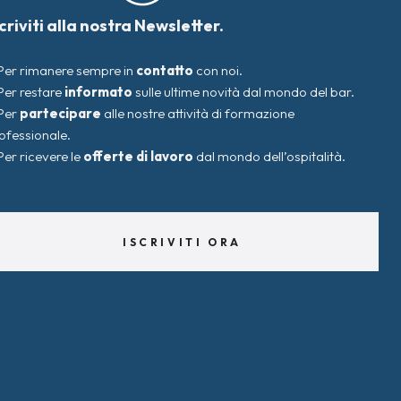
scriviti alla nostra Newsletter.
Per rimanere sempre in
contatto
con noi.
Per restare
informato
sulle ultime novità dal mondo del bar.
Per
partecipare
alle nostre attività di formazione
ofessionale.
Per ricevere le
offerte di lavoro
dal mondo dell’ospitalità.
ISCRIVITI ORA