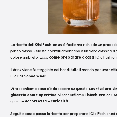
La ricetta dell'
Old Fashioned
è facile ma richiede un proced
passo passo. Questo cocktail americano è un vero classico a 
colore ambrato. Ecco
come preparare a casa
l'Old Fashion
Il drink viene festeggiato nei bar di tutto il mondo per una set
Old Fashioned Week.
Vi raccontiamo cosa c'è da sapere su questo
cocktail pre d
ghiaccio
come aperitivo
; vi raccontiamo il
bicchiere
da usa
qualche
accortezza
e
curiosità
.
Seguite passo passo la ricetta per preparare l'Old Fashioned 