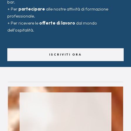
bar.
+ Per
partecipare
alle nostre attività di formazione
professionale.
+ Per ricevere le
offerte di lavoro
dal mondo
dell’ospitalità.
ISCRIVITI ORA