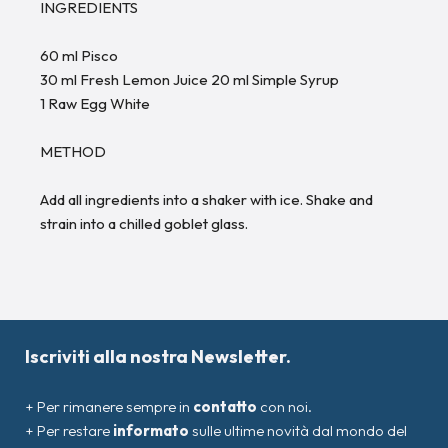
INGREDIENTS
60 ml Pisco
30 ml Fresh Lemon Juice 20 ml Simple Syrup
1 Raw Egg White
METHOD
Add all ingredients into a shaker with ice. Shake and
strain into a chilled goblet glass.
Iscriviti alla nostra Newsletter.
+ Per rimanere sempre in
contatto
con noi.
+ Per restare
informato
sulle ultime novità dal mondo del