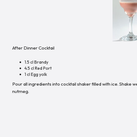
After Dinner Cocktail
1.5 cl Brandy
4.5 cl Red Port
1 cl Egg yolk
Pour all ingredients into cocktail shaker filled with ice. Shake w
nutmeg.