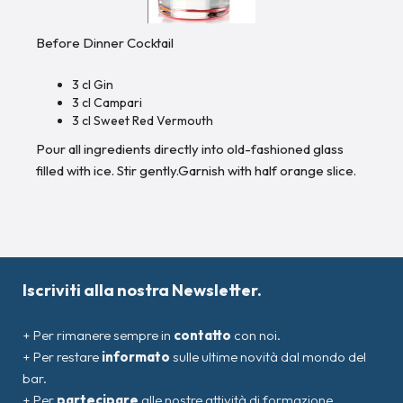
Before Dinner Cocktail
3 cl Gin
3 cl Campari
3 cl Sweet Red Vermouth
Pour all ingredients directly into old-fashioned glass
filled with ice. Stir gently.Garnish with half orange slice.
Iscriviti alla nostra Newsletter.
+ Per rimanere sempre in
contatto
con noi.
+ Per restare
informato
sulle ultime novità dal mondo del
bar.
+ Per
partecipare
alle nostre attività di formazione