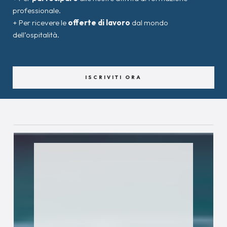
professionale.
+ Per ricevere le
offerte di lavoro
dal mondo
dell’ospitalità.
ISCRIVITI ORA