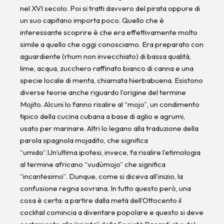
nel XVI secolo. Poi si tratti davvero del pirata oppure di
un suo capitano importa poco. Quello che è
interessante scoprire è che era effettivamente molto
simile a quello che oggi conosciamo. Era preparato con
aguardiente (rhum non invecchiato) di bassa qualità,
lime, acqua, zucchero raffinato bianco di canna e una
specie locale di menta, chiamata hierbabuena. Esistono
diverse teorie anche riguardo l’origine del termine
Mojito. Alcuni lo fanno risalire al “mojo”, un condimento
tipico della cucina cubana a base di aglio e agrumi,
usato per marinare. Altri lo legano alla traduzione della
parola spagnola mojadito, che significa
“umido”.Un’ultima ipotesi, invece, fa risalire l’etimologia
al termine africano “vudùmojo” che significa
“incantesimo”. Dunque, come si diceva all’inizio, la
confusione regna sovrana. In tutto questo però, una
cosa è certa: a partire dalla metà dell’Ottocento il
cocktail comincia a diventare popolare e questo si deve