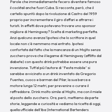
Parole che immediatamente fecero diventare famoso
il cocktail anche fuori Cuba. Si racconta, però, che il
cartello spuntò dopo la rivoluzione di Castro del 1959
proprio per incrementare il giro d’affari e attrarre i
turisti. In effetti dove potevano trovare uno sponsor
migliore di Hemingway? Scelta di marketing perfetta.
Anzi qualcuno avanza l’ipotesi che lo scrittore in quel
locale non c’è nemmeno mai entrato. Ipotesi
confortata dal fatto che la mancanza di un Mojito senza
zucchero prova che il legame di Hemingway (afflitto dal
diabete) con questo drink potrebbe essere una pura
invenzione. Tutt’al più l’autore di “Festa mobile” si
sarebbe avvicinato a un drink inventato da Gregorio
Fuentes, cuoco e barman del Pilar, la sua barca a
motore lunga 12 metri, per prevenire o curare il
raffreddore. Drink molto simile al Mojito, ma con il miele
al posto dello zucchero. Ora, però, mettiamo da parte
storie, leggende e curiosità e vediamo la ricetta di oggi,
quella ufficiale dell’Iba (International Bartenders