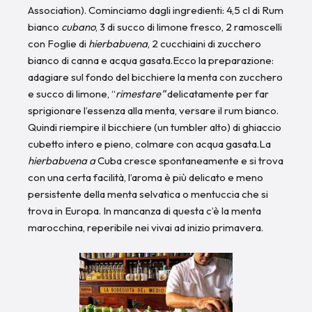
Association). Cominciamo dagli ingredienti: 4,5 cl di Rum
bianco
cubano
, 3 di succo di limone fresco, 2 ramoscelli
con Foglie di
hierbabuena
, 2 cucchiaini di zucchero
bianco di canna e acqua gasata.Ecco la preparazione:
adagiare sul fondo del bicchiere la menta con zucchero
e succo di limone, “
rimestare”
delicatamente per far
sprigionare l’essenza alla menta, versare il rum bianco.
Quindi riempire il bicchiere (un tumbler alto) di ghiaccio
cubetto intero e pieno, colmare con acqua gasata.La
hierbabuena a
Cuba cresce spontaneamente e si trova
con una certa facilità, l’aroma è più delicato e meno
persistente della menta selvatica o mentuccia che si
trova in Europa. In mancanza di questa c’è la menta
marocchina, reperibile nei vivai ad inizio primavera.