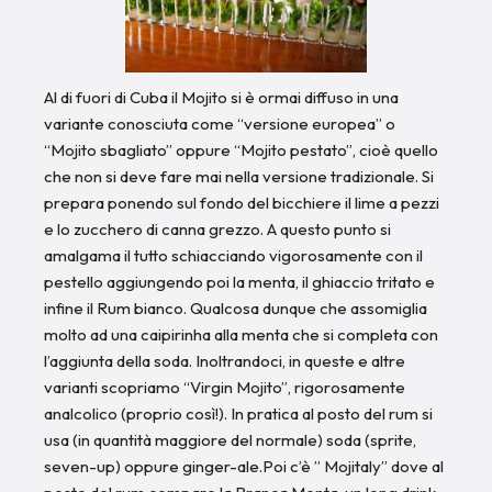
Al di fuori di Cuba il Mojito si è ormai diffuso in una
variante conosciuta come “versione europea” o
“Mojito sbagliato” oppure “Mojito pestato”, cioè quello
che non si deve fare mai nella versione tradizionale. Si
prepara ponendo sul fondo del bicchiere il lime a pezzi
e lo zucchero di canna grezzo. A questo punto si
amalgama il tutto schiacciando vigorosamente con il
pestello aggiungendo poi la menta, il ghiaccio tritato e
infine il Rum bianco. Qualcosa dunque che assomiglia
molto ad una caipirinha alla menta che si completa con
l’aggiunta della soda. Inoltrandoci, in queste e altre
varianti scopriamo “Virgin Mojito”, rigorosamente
analcolico (proprio così!). In pratica al posto del rum si
usa (in quantità maggiore del normale) soda (sprite,
seven-up) oppure ginger-ale.Poi c’è ” Mojitaly” dove al