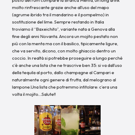
posto del rum compare la Branca Menta, un long drink
molto rinfrescante grazie anche all’uso del mapo
(agrume ibrido tra il mandarino e il pompelmo) in
sostituzione del lime. Sempre restando in Italia
troviamo il “Baxeichito”, variante nata a Genova alla
fine degli anni Novanta. Ancora un mojito pestato non
più con la menta ma con il basilico, tipicamente ligure,
che va servito, dicono, con molto ghiaccio dentro un
coccio. In realtà si potrebbe proseguire a lungo perché
c’è anche una lista che ne trascrive ben 35: si va dall’uso
della tequila al porto, dallo champagne al Campari e
naturalmente ogni genere di frutta, dal melograno al
lampone.Una lista che potremmo intitolare: c’era una
volta il mojito…Salute!!