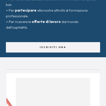
bar.
+ Per
partecipare
alle nostre attività di formazione
professionale.
+ Per ricevere le
offerte di lavoro
dal mondo
dell’ospitalità.
ISCRIVITI ORA