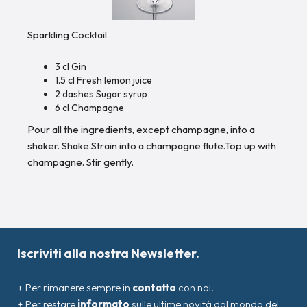
Sparkling Cocktail
3 cl Gin
1.5 cl Fresh lemon juice
2 dashes Sugar syrup
6 cl Champagne
Pour all the ingredients, except champagne, into a
shaker. Shake.Strain into a champagne flute.Top up with
champagne. Stir gently.
Iscriviti alla nostra Newsletter.
+ Per rimanere sempre in
contatto
con noi.
+ Per restare
informato
sulle ultime novità dal mondo del