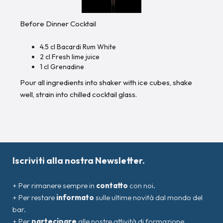
Before Dinner Cocktail
4.5 cl Bacardi Rum White
2 cl Fresh lime juice
1 cl Grenadine
Pour all ingredients into shaker with ice cubes, shake
well, strain into chilled cocktail glass.
Iscriviti alla nostra Newsletter.
+ Per rimanere sempre in
contatto
con noi.
+ Per restare
informato
sulle ultime novità dal mondo del
bar.
+ Per
partecipare
alle nostre attività di formazione