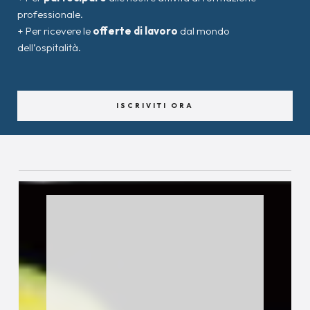
professionale.
+ Per ricevere le
offerte di lavoro
dal mondo
dell’ospitalità.
ISCRIVITI ORA